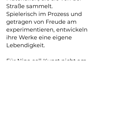
Straße sammelt.
Spielerisch im Prozess und
getragen von Freude am
experimentieren, entwickeln
ihre Werke eine eigene
Lebendigkeit.
Für Nina soll Kunst nicht am
Schmerz der Künstler:In
gemessen werden, sondern an
der individuellen
Wahrnehmung des
Betrachtenden.
Ihre Arbeiten verstehen sich
nicht als festgelegte
Botschaften, sondern als
offene Räume, in denen Sinn
erst im Moment des